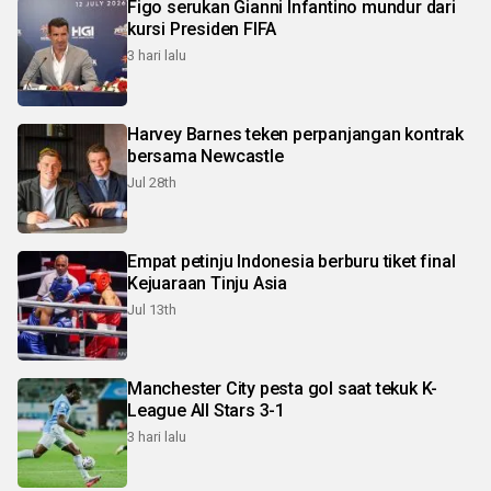
Figo serukan Gianni Infantino mundur dari
kursi Presiden FIFA
3 hari lalu
Harvey Barnes teken perpanjangan kontrak
bersama Newcastle
Jul 28th
Empat petinju Indonesia berburu tiket final
Kejuaraan Tinju Asia
Jul 13th
Manchester City pesta gol saat tekuk K-
League All Stars 3-1
3 hari lalu