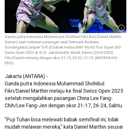
Ganda putra Indonesia Muhammad Shohibul Fikri (kiri)/Daniel Marthin
(kanan) saat melawan pasangan asal Denmark Andreas
Sondergaard/Jesper Toft di babak kedua BWF World Tour Super 300
Swiss Open 2025 di di St. Jakobshalle, Basel, Kamis (20/3/2025).
Fikri/Daniel menang dengan skor 21-15, 20-22, 21-19. (ANTARA/HO-
PBSI)
Jakarta (ANTARA) -
Ganda putra Indonesia Muhammad Shohibul
Fikri/Daniel Marthin melaju ke final Swiss Open 2025
setelah mengalahkan pasangan China Lee Fang-
Chih/Lee Fang-Jen dengan skor 21-17, 26-24, Sabtu.
"Puji Tuhan bisa melewati babak semifinal ini, tidak
mudah melawan mereka," kata Daniel Marthin seusai