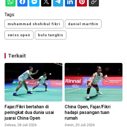
Tags:
muhammad shohibul fikri
daniel marthin
swiss open
bulu tangkis
Terkait
Fajar/Fikri bertahan di
China Open, Fajar/Fikri
peringkat dua dunia usai
hadapi pasangan tuan
juarai China Open
rumah
Selasa, 28 Juli 2026
Senin, 20 Juli 2026
M