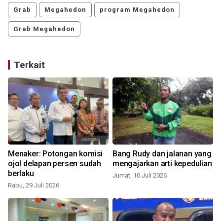
Grab
Megahedon
program Megahedon
Grab Megahedon
Terkait
Menaker: Potongan komisi
Bang Rudy dan jalanan yang
ojol delapan persen sudah
mengajarkan arti kepedulian
berlaku
Jumat, 10 Juli 2026
Rabu, 29 Juli 2026
S