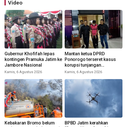
Video
Gubernur Khofifah lepas
Mantan ketua DPRD
kontingen Pramuka Jatim ke
Ponorogo terseret kasus
Jambore Nasional
korupsi tunjangan
perumahan
Kamis, 6 Agustus 2026
Kamis, 6 Agustus 2026
Kebakaran Bromo belum
BPBD Jatim kerahkan