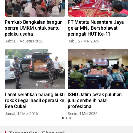
Pemkab Bangkalan bangun
PT Metatu Nusantara Jaya
sentra UMKM untuk bantu
gelar MNJ Bersholawat
pelaku usaha
peringati HUT Ke-11
Sabtu, 1 Agustus 2026
Rabu, 27 Mei 2026
K
Lanal serahkan barang bukti
ISNU Jatim cetak puluhan
rokok ilegal hasil operasi ke
juru sembelih halal
Bea Cukai
profesional
J
Jumat, 15 Mei 2026
Senin, 4 Mei 2026