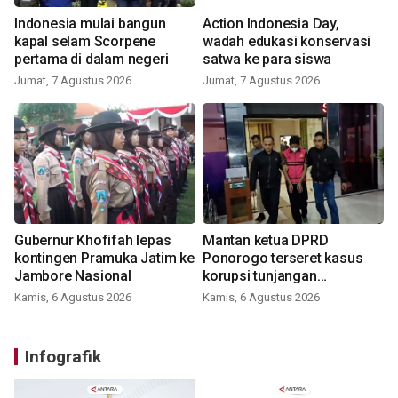
Indonesia mulai bangun
Action Indonesia Day,
kapal selam Scorpene
wadah edukasi konservasi
pertama di dalam negeri
satwa ke para siswa
Jumat, 7 Agustus 2026
Jumat, 7 Agustus 2026
Gubernur Khofifah lepas
Mantan ketua DPRD
kontingen Pramuka Jatim ke
Ponorogo terseret kasus
Jambore Nasional
korupsi tunjangan
perumahan
Kamis, 6 Agustus 2026
Kamis, 6 Agustus 2026
Infografik