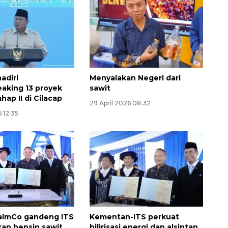
adiri
Menyalakan Negeri dari
aking 13 proyek
sawit
tahap II di Cilacap
29 April 2026 08:32
6 12:35
Memberantas kejahatan
jalanan Jakarta
2026-08-05 18:00:00
almCo gandeng ITS
Kementan-ITS perkuat
an bensin sawit
hilirisasi energi dan alsintan