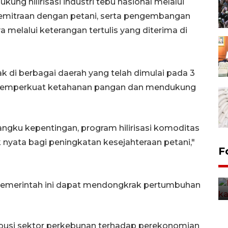
ung hilirisasi industri tebu nasional melalui
kemitraan dengan petani, serta pengembangan
a melalui keterangan tertulis yang diterima di
 di berbagai daerah yang telah dimulai pada 3
m memperkuat ketahanan pangan dan mendukung
angku kepentingan, program hilirisasi komoditas
ata bagi peningkatan kesejahteraan petani,"
Uji fungsi jembatan kereta api
F
di Jember
5 Agustus 2026 22:18
 pemerintah ini dapat mendongkrak pertumbuhan
ribusi sektor perkebunan terhadap perekonomian