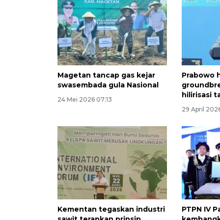
Magetan tancap gas kejar
Prabowo h
swasembada gula Nasional
groundbre
hilirisasi 
24 Mei 2026 07:13
29 April 202
Kementan tegaskan industri
PTPN IV P
sawit terapkan prinsip
kembangk