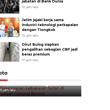
jabatan di Bank Dunia
13 jam lalu
Jatim jajaki kerja sama
industri-teknologi perkapalan
dengan Tiongkok
13 jam lalu
Dirut Bulog siapkan
pengalihan sebagian CBP jadi
beras premium
17 jam lalu
Gerakan 
oto
Penanganan kebakaran hutan
Tulungag
di kawasan Gunung Bromo
5 jam lalu
5 jam lalu