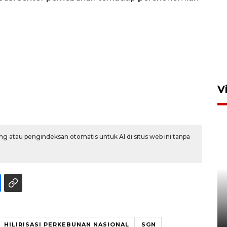
V
g atau pengindeksan otomatis untuk AI di situs web ini tanpa
BNPB optimalkan penguatan
Desa Tangguh Bencana di
Jawa Timur
5 Agustus 2026 19:09
HILIRISASI PERKEBUNAN NASIONAL
SGN