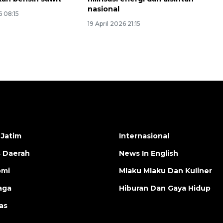
nasional
6 08:15
19 April 2026 21:15
 Jatim
Internasional
s Daerah
News In English
omi
Mlaku Mlaku Dan Kuliner
aga
Hiburan Dan Gaya Hidup
as