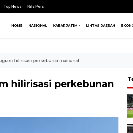
Top News
Rilis Pers
HOME
NASIONAL
KABAR JATIM
LINTAS DAERAH
EKON
gram hilirisasi perkebunan nasional
T
 hilirisasi perkebunan