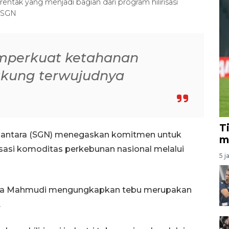
entak yang menjadi bagian dari program hilirisasi
-SGN
mperkuat ketahanan
kung terwujudnya
T
usantara (SGN) menegaskan komitmen untuk
m
isasi komoditas perkebunan nasional melalui
5 j
tara Mahmudi mengungkapkan tebu merupakan
.