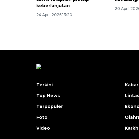
keberlanjutan
20 April 202
24 April 2026 13:20
Terkini
Kabar
Top News
Linta
Terpopuler
Ekon
Foto
Olahr
Video
Karkh