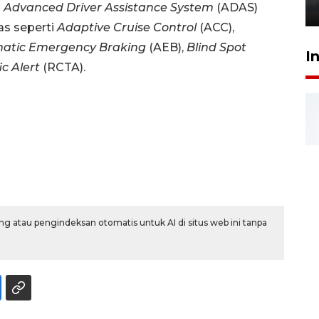
i
Advanced Driver Assistance System
(ADAS)
6 Agustus 2026 18:23
as seperti
Adaptive Cruise Control
(ACC),
atic Emergency Braking
(AEB),
Blind Spot
I
ic Alert
(RCTA).
g atau pengindeksan otomatis untuk AI di situs web ini tanpa