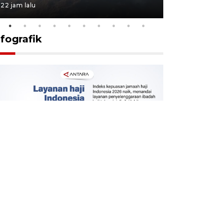
22 jam lalu
23 jam lalu
nfografik