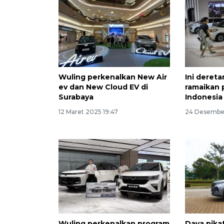
Wuling perkenalkan New Air
Ini dereta
ev dan New Cloud EV di
ramaikan 
Surabaya
Indonesia
12 Maret 2025 19:47
24 Desember
Wuling perkenalkan program
Daya pika