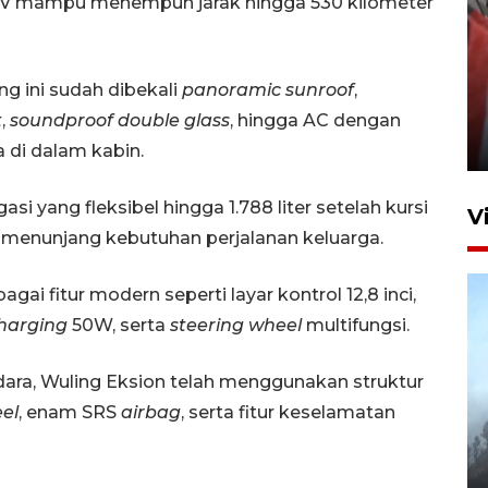
n EV mampu menempuh jarak hingga 530 kilometer
Penguatan struktur jembatan
 ini sudah dibekali
panoramic sunroof
,
Niyama Tulungagung
t
,
soundproof double glass
, hingga AC dengan
7 Agustus 2026 14:36
a di dalam kabin.
i yang fleksibel hingga 1.788 liter setelah kursi
V
uk menunjang kebutuhan perjalanan keluarga.
bagai fitur modern seperti layar kontrol 12,8 inci,
charging
50W, serta
steering wheel
multifungsi.
ra, Wuling Eksion telah menggunakan struktur
eel
, enam SRS
airbag
, serta fitur keselamatan
BPBD Jatim kerahkan "Drone
Water Spray" bantu padamkan
kebakaran Bromo