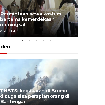
Permintaan sewa kostum
bertema kemerdekaan
Perpusta
meningkat
Lingkunga
5 jam lalu
5 jam lalu
ideo
TNBTS: kebakaran di Bromo
Khofifah 
diduga sisa perapian orang di
Bromo, a
Bantengan
capai 176