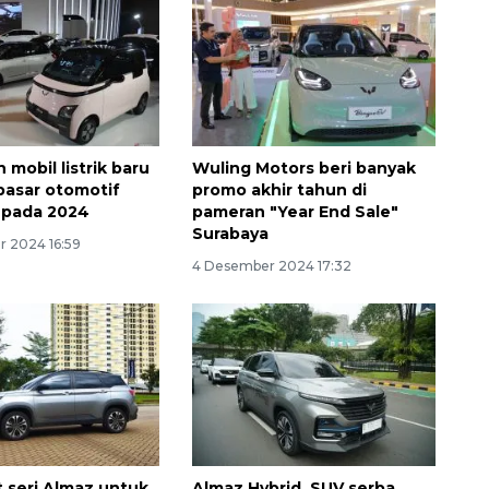
n mobil listrik baru
Wuling Motors beri banyak
pasar otomotif
promo akhir tahun di
 pada 2024
pameran "Year End Sale"
Surabaya
 2024 16:59
4 Desember 2024 17:32
t seri Almaz untuk
Almaz Hybrid, SUV serba