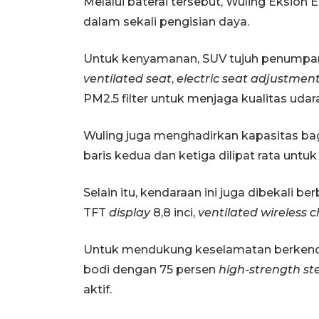
Melalui baterai tersebut, Wuling Eksio
dalam sekali pengisian daya.
Untuk kenyamanan, SUV tujuh penumpang
ventilated seat
,
electric seat adjustmen
PM2.5 filter untuk menjaga kualitas udar
Wuling juga menghadirkan kapasitas bagas
baris kedua dan ketiga dilipat rata unt
Selain itu, kendaraan ini juga dibekali ber
TFT
display
8,8 inci,
ventilated wireless 
Untuk mendukung keselamatan berkenda
bodi dengan 75 persen
high-strength st
aktif.