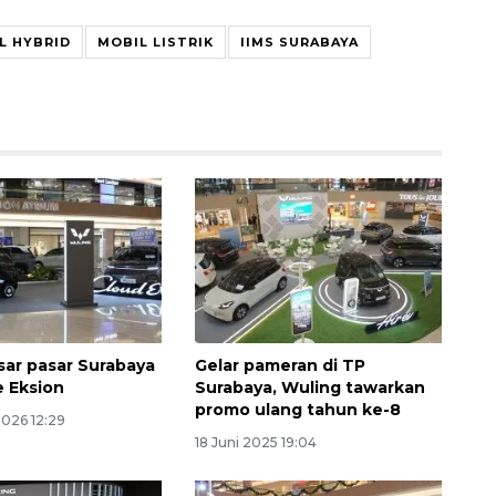
L HYBRID
MOBIL LISTRIK
IIMS SURABAYA
160 ribu sambungan baru
jaringan gas 2026
2026-08-07 18:00:00
sar pasar Surabaya
Gelar pameran di TP
e Eksion
Surabaya, Wuling tawarkan
promo ulang tahun ke-8
2026 12:29
18 Juni 2025 19:04