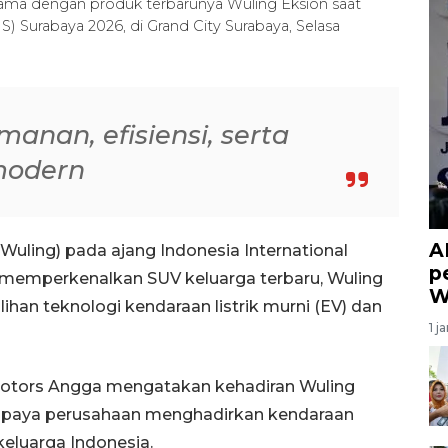
sama dengan produk terbarunya Wuling Eksion saat
S) Surabaya 2026, di Grand City Surabaya, Selasa
an, efisiensi, serta
modern
A
Wuling) pada ajang Indonesia International
p
 memperkenalkan SUV keluarga terbaru, Wuling
W
ihan teknologi kendaraan listrik murni (EV) dan
1 j
Motors Angga mengatakan kehadiran Wuling
i upaya perusahaan menghadirkan kendaraan
eluarga Indonesia.