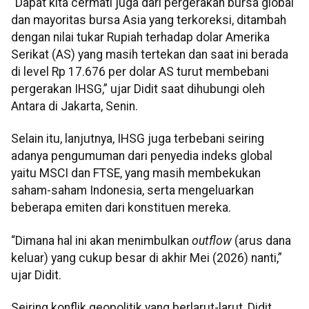
“Dapat kita cermati juga dari pergerakan bursa global
dan mayoritas bursa Asia yang terkoreksi, ditambah
dengan nilai tukar Rupiah terhadap dolar Amerika
Serikat (AS) yang masih tertekan dan saat ini berada
di level Rp 17.676 per dolar AS turut membebani
pergerakan IHSG,” ujar Didit saat dihubungi oleh
Antara di Jakarta, Senin.
Selain itu, lanjutnya, IHSG juga terbebani seiring
adanya pengumuman dari penyedia indeks global
yaitu MSCI dan FTSE, yang masih membekukan
saham-saham Indonesia, serta mengeluarkan
beberapa emiten dari konstituen mereka.
“Dimana hal ini akan menimbulkan
outflow
(arus dana
keluar) yang cukup besar di akhir Mei (2026) nanti,”
ujar Didit.
Seiring konflik geopolitik yang berlarut-larut, Didit