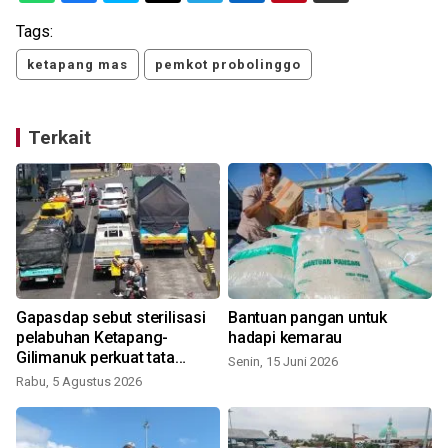
Tags:
ketapang mas
pemkot probolinggo
Terkait
s
Gapasdap sebut sterilisasi
Bantuan pangan untuk
P
pelabuhan Ketapang-
hadapi kemarau
Gilimanuk perkuat tata
Senin, 15 Juni 2026
kelola
Rabu, 5 Agustus 2026