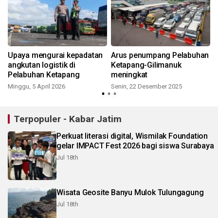
n
Upaya mengurai kepadatan
Arus penumpang Pelabuhan
angkutan logistik di
Ketapang-Gilimanuk
Pelabuhan Ketapang
meningkat
K
Minggu, 5 April 2026
Senin, 22 Desember 2025
Terpopuler - Kabar Jatim
Perkuat literasi digital, Wismilak Foundation
gelar IMPACT Fest 2026 bagi siswa Surabaya
Jul 18th
Wisata Geosite Banyu Mulok Tulungagung
Jul 18th