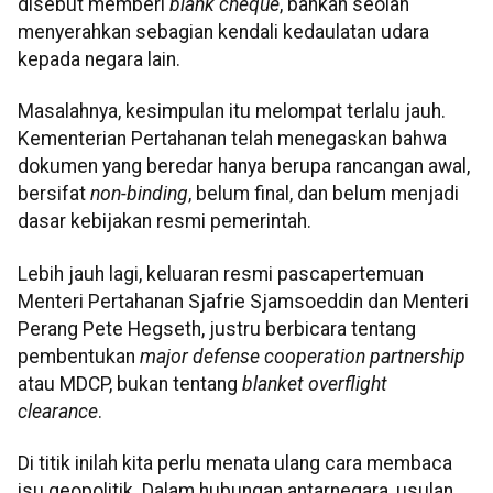
disebut memberi
blank cheque
, bahkan seolah
menyerahkan sebagian kendali kedaulatan udara
kepada negara lain.
Masalahnya, kesimpulan itu melompat terlalu jauh.
Kementerian Pertahanan telah menegaskan bahwa
dokumen yang beredar hanya berupa rancangan awal,
bersifat
non-binding
, belum final, dan belum menjadi
dasar kebijakan resmi pemerintah.
Lebih jauh lagi, keluaran resmi pascapertemuan
Menteri Pertahanan Sjafrie Sjamsoeddin dan Menteri
Perang Pete Hegseth, justru berbicara tentang
pembentukan
major defense cooperation partnership
atau MDCP, bukan tentang
blanket overflight
clearance
.
Di titik inilah kita perlu menata ulang cara membaca
isu geopolitik. Dalam hubungan antarnegara, usulan