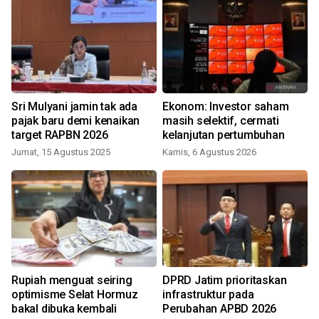
Sri Mulyani jamin tak ada
Ekonom: Investor saham
n
pajak baru demi kenaikan
masih selektif, cermati
target RAPBN 2026
kelanjutan pertumbuhan
Jumat, 15 Agustus 2025
Kamis, 6 Agustus 2026
Rupiah menguat seiring
DPRD Jatim prioritaskan
optimisme Selat Hormuz
infrastruktur pada
DN
bakal dibuka kembali
Perubahan APBD 2026