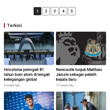
1
2
3
4
5
Terkini
Hiroshima peringati 81
Newcastle tunjuk Matthias
tahun bom atom di tengah
Jaissle sebagai pelatih
ketegangan global
kepala baru
3 menit lalu
17 menit lalu