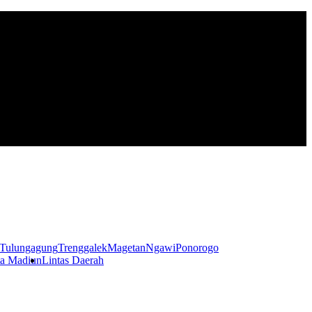
Tulungagung
Trenggalek
Magetan
Ngawi
Ponorogo
a Madiun
Lintas Daerah