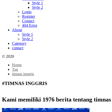
Style 1
Style 2
Login
Register
Contact
404 Error
About
Style 1
Style 2
Category
contact
© 2020
Home
Tag
timnas inggris
#TIMNAS INGGRIS
Kami memiliki 1976 berita tentang timnas 