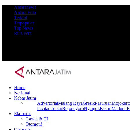
Antaranews
Antara Foto
Terkini
Terpopuler
Top News
Rilis Pers
Home
Nasional
Kabar Jatim
Advertorial
Malang Raya
Gresik
Pasuruan
Mojokert
Pacitan
Tuban
Bojonegoro
Nganjuk
Kediri
Madura R
Ekonomi
Gawai & TI
Otomotif
Olahraga