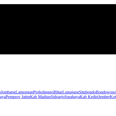
o
Jombang
Lamongan
Probolinggo
Blitar
Lumajang
Situbondo
Bondowoso
aya
Pemprov Jatim
Kab Madiun
Sidoarjo
Surabaya
Kab Kediri
Jember
Kot