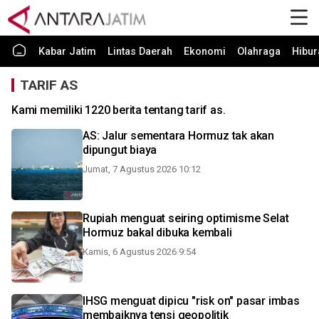
Kabar Jatim
Lintas Daerah
Ekonomi
Olahraga
Hibur
TARIF AS
Kami memiliki 1220 berita tentang tarif as.
AS: Jalur sementara Hormuz tak akan
dipungut biaya
Jumat, 7 Agustus 2026 10:12
Rupiah menguat seiring optimisme Selat
Hormuz bakal dibuka kembali
Kamis, 6 Agustus 2026 9:54
IHSG menguat dipicu "risk on" pasar imbas
membaiknya tensi geopolitik