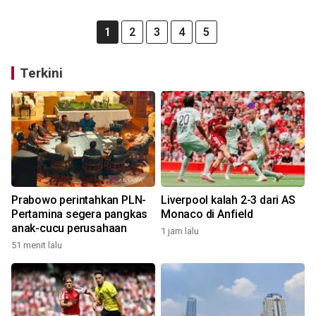
1
2
3
4
5
Terkini
Prabowo perintahkan PLN-
Liverpool kalah 2-3 dari AS
Pertamina segera pangkas
Monaco di Anfield
anak-cucu perusahaan
1 jam lalu
51 menit lalu