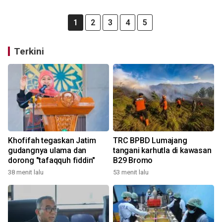
1
2
3
4
5
Terkini
Khofifah tegaskan Jatim
TRC BPBD Lumajang
gudangnya ulama dan
tangani karhutla di kawasan
dorong "tafaqquh fiddin"
B29 Bromo
38 menit lalu
53 menit lalu