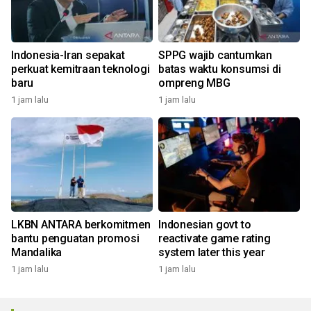
Indonesia-Iran sepakat
SPPG wajib cantumkan
perkuat kemitraan teknologi
batas waktu konsumsi di
baru
ompreng MBG
1 jam lalu
1 jam lalu
LKBN ANTARA berkomitmen
Indonesian govt to
bantu penguatan promosi
reactivate game rating
Mandalika
system later this year
1 jam lalu
1 jam lalu