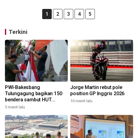
1
2
3
4
5
Terkini
PWI-Bakesbang
Jorge Martin rebut pole
Tulungagung bagikan 150
position GP Inggris 2026
bendera sambut HUT
10 menit lalu
Kemerdekaan
5 menit lalu