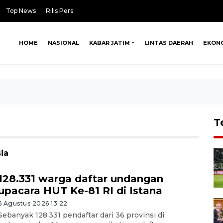
Top News
Rilis Pers
HOME
NASIONAL
KABAR JATIM
LINTAS DAERAH
EKON
T
ia
128.331 warga daftar undangan
upacara HUT Ke-81 RI di Istana
6 Agustus 2026 13:22
Sebanyak 128.331 pendaftar dari 36 provinsi di