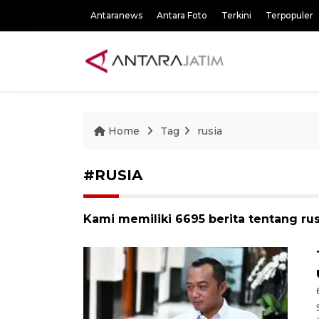
Antaranews
Antara Foto
Terkini
Terpopuler
Home
Tag
rusia
#RUSIA
Kami memiliki 6695 berita tentang rus