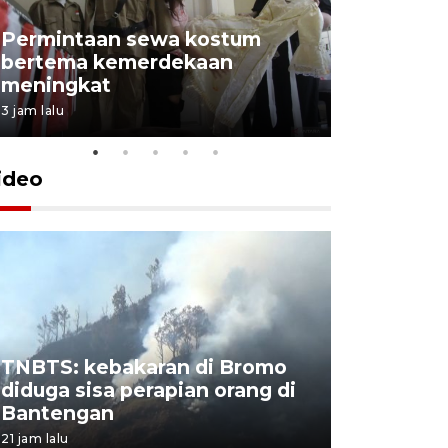
Permintaan sewa kostum
bertema kemerdekaan
Perpusta
meningkat
Lingkunga
3 jam lalu
3 jam lalu
ideo
TNBTS: kebakaran di Bromo
Khofifah 
diduga sisa perapian orang di
Bromo, a
Bantengan
capai 176
21 jam lalu
21 jam lalu