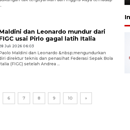
..
I
Maldini dan Leonardo mundur dari
FIGC usai Pirlo gagal latih Italia
28 Juli 2026 06:03
Paolo Maldini dan Leonardo &nbsp;mengundurkan
diri direktur teknis dan penasihat Federasi Sepak Bola
Italia (FIGC) setelah Andrea ...
6
7
8
9
10
»