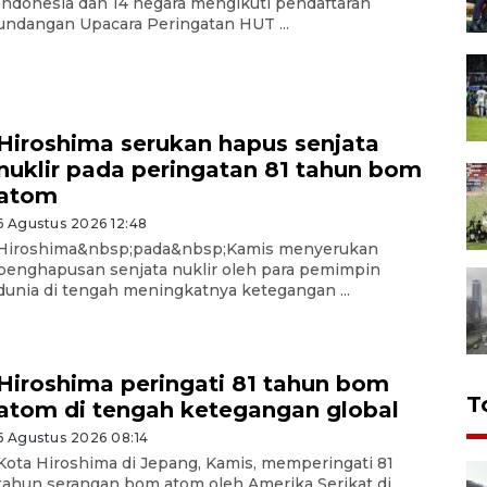
Indonesia dan 14 negara mengikuti pendaftaran
undangan Upacara Peringatan HUT ...
Hiroshima serukan hapus senjata
nuklir pada peringatan 81 tahun bom
atom
6 Agustus 2026 12:48
Hiroshima&nbsp;pada&nbsp;Kamis menyerukan
penghapusan senjata nuklir oleh para pemimpin
dunia di tengah meningkatnya ketegangan ...
Hiroshima peringati 81 tahun bom
T
atom di tengah ketegangan global
6 Agustus 2026 08:14
Kota Hiroshima di Jepang, Kamis, memperingati 81
tahun serangan bom atom oleh Amerika Serikat di