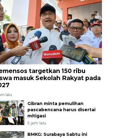
emensos targetkan 150 ribu
iswa masuk Sekolah Rakyat pada
027
am lalu
Gibran minta pemulihan
pascabencana harus disertai
mitigasi
5 jam lalu
BMKG: Surabaya Sabtu ini