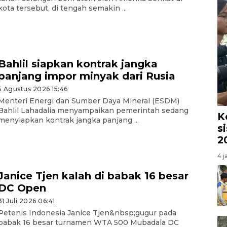
kota tersebut, di tengah semakin ...
Bahlil siapkan kontrak jangka
panjang impor minyak dari Rusia
5 Agustus 2026 15:46
Menteri Energi dan Sumber Daya Mineral (ESDM)
Bahlil Lahadalia menyampaikan pemerintah sedang
K
menyiapkan kontrak jangka panjang ...
s
2
4 j
Janice Tjen kalah di babak 16 besar
DC Open
31 Juli 2026 06:41
Petenis Indonesia Janice Tjen&nbsp;gugur pada
babak 16 besar turnamen WTA 500 Mubadala DC