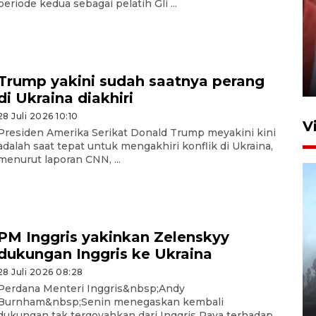
periode kedua sebagai pelatih Gli ...
Penguatan struktur jembatan
Niyama Tulungagung
Trump yakini sudah saatnya perang
7 Agustus 2026 14:36
di Ukraina diakhiri
28 Juli 2026 10:10
V
Presiden Amerika Serikat Donald Trump meyakini kini
adalah saat tepat untuk mengakhiri konflik di Ukraina,
menurut laporan CNN, ...
PM Inggris yakinkan Zelenskyy
dukungan Inggris ke Ukraina
BPBD Jatim kerahkan "Drone
Water Spray" bantu padamkan
28 Juli 2026 08:28
Perdana Menteri Inggris&nbsp;Andy
kebakaran Bromo
Burnham&nbsp;Senin menegaskan kembali
6 Agustus 2026 18:23
dukungan tak tergoyahkan dari Inggris Raya terhadap