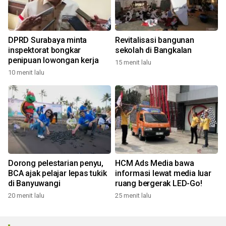
DPRD Surabaya minta
Revitalisasi bangunan
inspektorat bongkar
sekolah di Bangkalan
penipuan lowongan kerja
15 menit lalu
10 menit lalu
Dorong pelestarian penyu,
HCM Ads Media bawa
BCA ajak pelajar lepas tukik
informasi lewat media luar
di Banyuwangi
ruang bergerak LED-Go!
20 menit lalu
25 menit lalu