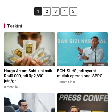
1
2
3
4
5
Terkini
Harga Antam Sabtu ini naik
BGN: SLHS jadi syarat
Rp40.000 jadi Rp2,690
mutlak operasional SPPG
juta/gr
10 menit lalu
8 menit lalu