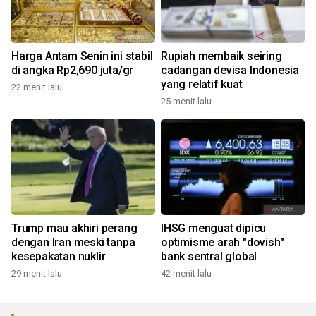
Harga Antam Senin ini stabil
Rupiah membaik seiring
di angka Rp2,690 juta/gr
cadangan devisa Indonesia
yang relatif kuat
22 menit lalu
25 menit lalu
Trump mau akhiri perang
IHSG menguat dipicu
dengan Iran meski tanpa
optimisme arah "dovish"
kesepakatan nuklir
bank sentral global
29 menit lalu
42 menit lalu