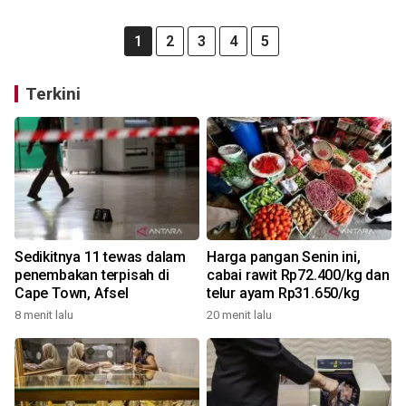
1
2
3
4
5
Terkini
Sedikitnya 11 tewas dalam
Harga pangan Senin ini,
penembakan terpisah di
cabai rawit Rp72.400/kg dan
Cape Town, Afsel
telur ayam Rp31.650/kg
8 menit lalu
20 menit lalu