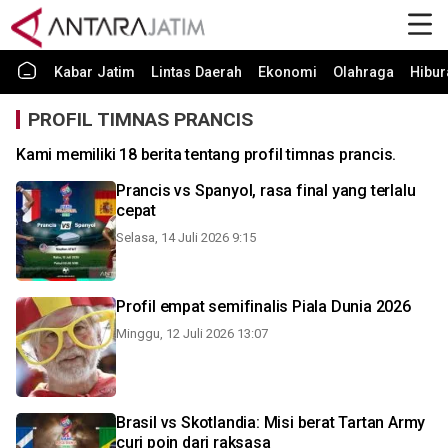
Kabar Jatim
Lintas Daerah
Ekonomi
Olahraga
Hibur
PROFIL TIMNAS PRANCIS
Kami memiliki 18 berita tentang profil timnas prancis.
Prancis vs Spanyol, rasa final yang terlalu
cepat
Selasa, 14 Juli 2026 9:15
Profil empat semifinalis Piala Dunia 2026
Minggu, 12 Juli 2026 13:07
Brasil vs Skotlandia: Misi berat Tartan Army
curi poin dari raksasa