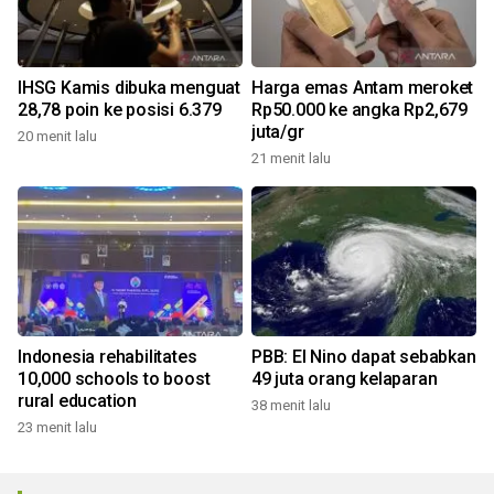
IHSG Kamis dibuka menguat
Harga emas Antam meroket
28,78 poin ke posisi 6.379
Rp50.000 ke angka Rp2,679
juta/gr
20 menit lalu
21 menit lalu
Indonesia rehabilitates
PBB: El Nino dapat sebabkan
10,000 schools to boost
49 juta orang kelaparan
rural education
38 menit lalu
23 menit lalu