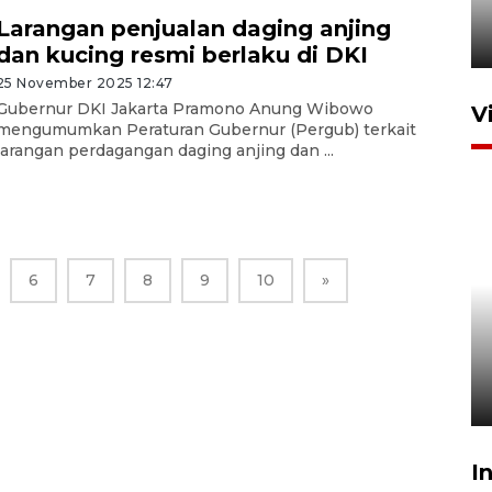
Presiden 2026
Larangan penjualan daging anjing
21 jam lalu
dan kucing resmi berlaku di DKI
25 November 2025 12:47
Gubernur DKI Jakarta Pramono Anung Wibowo
V
mengumumkan Peraturan Gubernur (Pergub) terkait
larangan perdagangan daging anjing dan ...
6
7
8
9
10
»
BPBD Jatim kerahkan "Drone
Water Spray" bantu padamkan
kebakaran Bromo
6 Agustus 2026 18:23
I