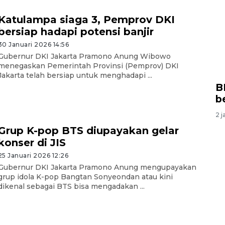
Katulampa siaga 3, Pemprov DKI
bersiap hadapi potensi banjir
30 Januari 2026 14:56
Gubernur DKI Jakarta Pramono Anung Wibowo
menegaskan Pemerintah Provinsi (Pemprov) DKI
Jakarta telah bersiap untuk menghadapi ...
B
b
2 j
Grup K-pop BTS diupayakan gelar
konser di JIS
25 Januari 2026 12:26
Gubernur DKI Jakarta Pramono Anung mengupayakan
grup idola K-pop Bangtan Sonyeondan atau kini
dikenal sebagai BTS bisa mengadakan ...