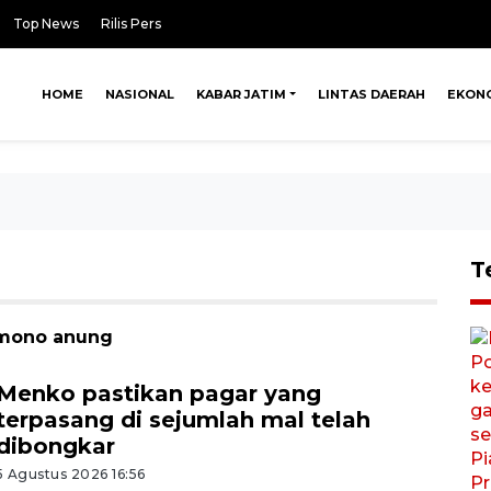
Top News
Rilis Pers
HOME
NASIONAL
KABAR JATIM
LINTAS DAERAH
EKON
T
amono anung
Menko pastikan pagar yang
terpasang di sejumlah mal telah
dibongkar
5 Agustus 2026 16:56