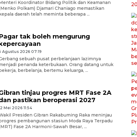
Menteri Koordinator Bidang Politik dan Keamanan
(Menko Polkam) Djamari Chaniago memastikan
kepala daerah telah meminta beberapa ...
Pagar tak boleh mengurung
kepercayaan
5 Agustus 2026 07:19
Gerbang sebuah pusat perbelanjaan lazimnya
menjadi penanda keterbukaan. Orang datang untuk
bekerja, berbelanja, bertemu keluarga, ...
Gibran tinjau progres MRT Fase 2A
dan pastikan beroperasi 2027
12 Mei 2026 11:54
Wakil Presiden Gibran Rakabuming Raka meninjau
progres pembangunan stasiun Moda Raya Terpadu
(MRT) Fase 2A Harmoni-Sawah Besar, ...