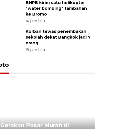
BNPB kirim satu helikopter
"water bombing" tambahan
ke Bromo
14 jam lalu
Korban tewas penembakan
sekolah dekat Bangkok jadi 7
orang
19 jam lalu
oto
Gerakan Pasar Murah di
Penguata