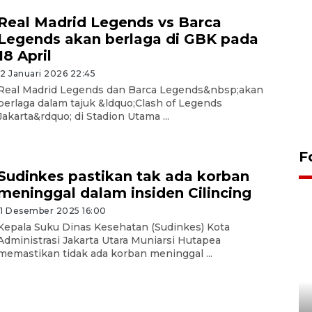
Real Madrid Legends vs Barca
Legends akan berlaga di GBK pada
18 April
12 Januari 2026 22:45
Real Madrid Legends dan Barca Legends&nbsp;akan
berlaga dalam tajuk &ldquo;Clash of Legends
Jakarta&rdquo; di Stadion Utama ...
F
Sudinkes pastikan tak ada korban
meninggal dalam insiden Cilincing
11 Desember 2025 16:00
Kepala Suku Dinas Kesehatan (Sudinkes) Kota
Administrasi Jakarta Utara Muniarsi Hutapea
memastikan tidak ada korban meninggal ...
Persebaya juara Piala