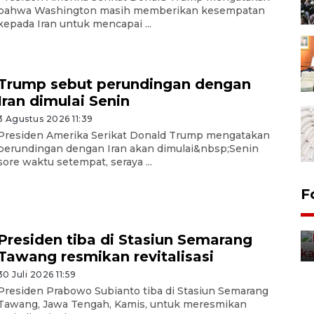
bahwa Washington masih memberikan kesempatan
kepada Iran untuk mencapai ...
Trump sebut perundingan dengan
Iran dimulai Senin
3 Agustus 2026 11:39
Presiden Amerika Serikat Donald Trump mengatakan
perundingan dengan Iran akan dimulai&nbsp;Senin
sore waktu setempat, seraya ...
Uji fungsi jembatan kereta api
F
di Jember
5 Agustus 2026 22:18
Presiden tiba di Stasiun Semarang
Tawang resmikan revitalisasi
30 Juli 2026 11:59
Presiden Prabowo Subianto tiba di Stasiun Semarang
Tawang, Jawa Tengah, Kamis, untuk meresmikan