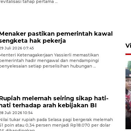
revitalisasi tahap pertama ...
Menaker pastikan pemerintah kawal
sengketa hak pekerja
V
29 Juli 2026 07:45
Menteri Ketenagakerjaan Yassierli memastikan
pemerintah hadir mengawal dan mendampingi
penyelesaian setiap perselisihan hubungan ...
Rupiah melemah seiring sikap hati-
BNPB optimalkan penguatan
hati terhadap arah kebijakan BI
Desa Tangguh Bencana di
Jawa Timur
28 Juli 2026 10:54
Nilai tukar rupiah pada Selasa pagi bergerak melemah
5 Agustus 2026 19:09
61 poin atau 0,34 persen menjadi Rp18.070 per dolar
AS dibandingkan ...