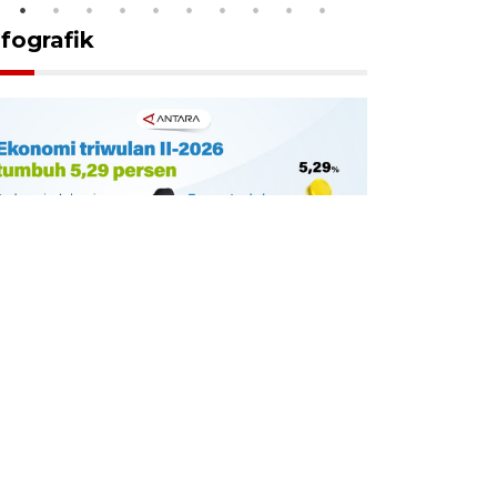
nfografik