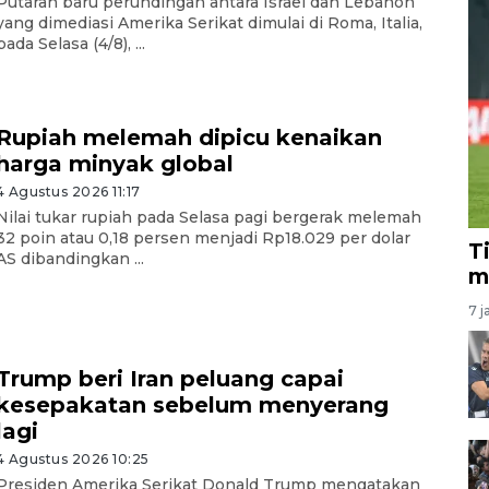
Putaran baru perundingan antara Israel dan Lebanon
yang dimediasi Amerika Serikat dimulai di Roma, Italia,
pada Selasa (4/8), ...
Rupiah melemah dipicu kenaikan
harga minyak global
4 Agustus 2026 11:17
Nilai tukar rupiah pada Selasa pagi bergerak melemah
32 poin atau 0,18 persen menjadi Rp18.029 per dolar
T
AS dibandingkan ...
m
7 j
Trump beri Iran peluang capai
kesepakatan sebelum menyerang
lagi
4 Agustus 2026 10:25
Presiden Amerika Serikat Donald Trump mengatakan