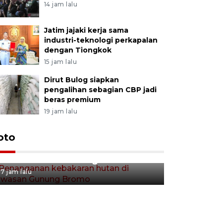
14 jam lalu
Jatim jajaki kerja sama
industri-teknologi perkapalan
dengan Tiongkok
15 jam lalu
Dirut Bulog siapkan
pengalihan sebagian CBP jadi
beras premium
19 jam lalu
Gerakan 
oto
Penanganan kebakaran hutan
Tulungag
di kawasan Gunung Bromo
7 jam lalu
7 jam lalu