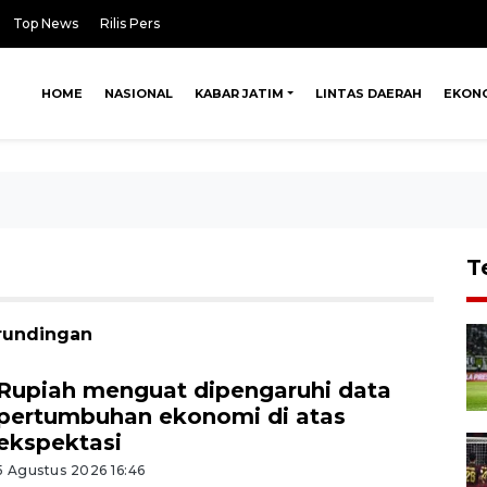
Top News
Rilis Pers
HOME
NASIONAL
KABAR JATIM
LINTAS DAERAH
EKON
T
erundingan
Rupiah menguat dipengaruhi data
pertumbuhan ekonomi di atas
ekspektasi
5 Agustus 2026 16:46