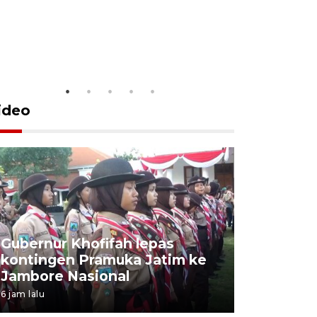
ideo
Gubernur Khofifah lepas
Mantan 
kontingen Pramuka Jatim ke
Ponorogo
Jambore Nasional
korupsi 
6 jam lalu
6 jam lalu