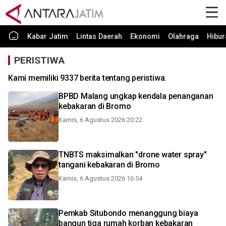
Kabar Jatim
Lintas Daerah
Ekonomi
Olahraga
Hibur
PERISTIWA
Kami memiliki 9337 berita tentang peristiwa.
BPBD Malang ungkap kendala penanganan
kebakaran di Bromo
Kamis, 6 Agustus 2026 20:22
TNBTS maksimalkan "drone water spray"
tangani kebakaran di Bromo
Kamis, 6 Agustus 2026 16:54
Pemkab Situbondo menanggung biaya
bangun tiga rumah korban kebakaran