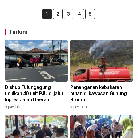
1
2
3
4
5
Terkini
Dishub Tulungagung
Penanganan kebakaran
usulkan 40 unit PJU di jalur
hutan di kawasan Gunung
Inpres Jalan Daerah
Bromo
3 jam lalu
3 jam lalu