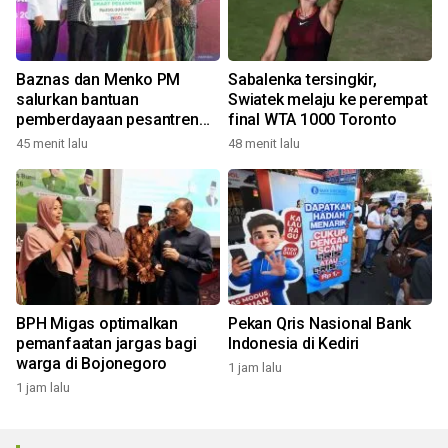
Baznas dan Menko PM
Sabalenka tersingkir,
salurkan bantuan
Swiatek melaju ke perempat
pemberdayaan pesantren
final WTA 1000 Toronto
Gresik
45 menit lalu
48 menit lalu
BPH Migas optimalkan
Pekan Qris Nasional Bank
pemanfaatan jargas bagi
Indonesia di Kediri
warga di Bojonegoro
1 jam lalu
1 jam lalu