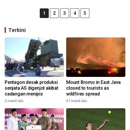
1
2
3
4
5
Terkini
Pentagon desak produksi
Mount Bromo in East Java
senjata AS digenjot akibat
closed to tourists as
cadangan menipis
wildfires spread
3 menit lalu
37 menit lalu