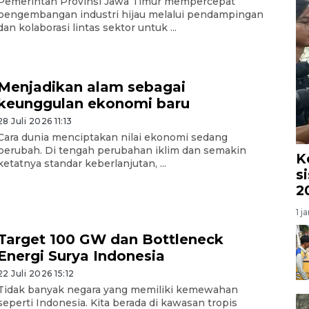
Pemerintah Provinsi Jawa Timur mempercepat
pengembangan industri hijau melalui pendampingan
dan kolaborasi lintas sektor untuk ...
Menjadikan alam sebagai
keunggulan ekonomi baru
28 Juli 2026 11:13
Cara dunia menciptakan nilai ekonomi sedang
berubah. Di tengah perubahan iklim dan semakin
K
ketatnya standar keberlanjutan, ...
s
2
1 j
Target 100 GW dan Bottleneck
Energi Surya Indonesia
22 Juli 2026 15:12
Tidak banyak negara yang memiliki kemewahan
seperti Indonesia. Kita berada di kawasan tropis