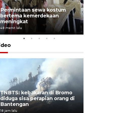
Permintaan sewa kostum
bertema kemerdekaan
Perpusta
meningkat
Lingkunga
48 menit lalu
51 menit lalu
ideo
TNBTS: kebakaran di Bromo
Khofifah 
diduga sisa perapian orang di
Bromo, a
Bantengan
capai 176
18 jam lalu
18 jam lalu