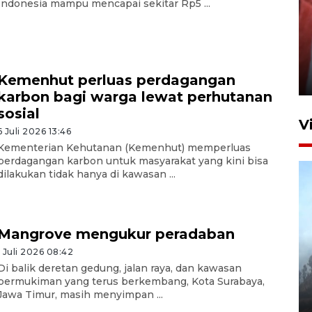
Indonesia mampu mencapai sekitar Rp5 ...
Penguatan struktur jembatan
Niyama Tulungagung
Kemenhut perluas perdagangan
7 Agustus 2026 14:36
karbon bagi warga lewat perhutanan
sosial
V
6 Juli 2026 13:46
Kementerian Kehutanan (Kemenhut) memperluas
perdagangan karbon untuk masyarakat yang kini bisa
dilakukan tidak hanya di kawasan ...
Mangrove mengukur peradaban
1 Juli 2026 08:42
BPBD Jatim kerahkan "Drone
Di balik deretan gedung, jalan raya, dan kawasan
Water Spray" bantu padamkan
permukiman yang terus berkembang, Kota Surabaya,
kebakaran Bromo
Jawa Timur, masih menyimpan ...
6 Agustus 2026 18:23