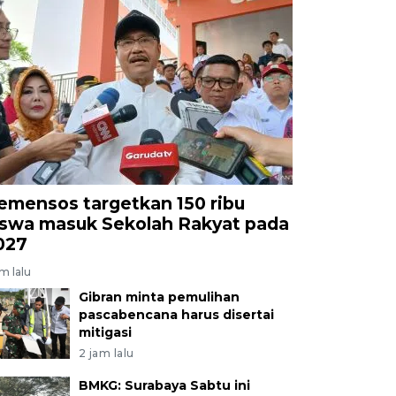
emensos targetkan 150 ribu
iswa masuk Sekolah Rakyat pada
027
am lalu
Gibran minta pemulihan
pascabencana harus disertai
mitigasi
2 jam lalu
BMKG: Surabaya Sabtu ini