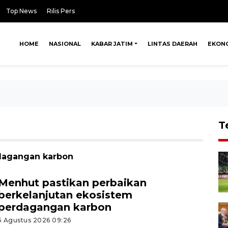
Top News
Rilis Pers
HOME
NASIONAL
KABAR JATIM
LINTAS DAERAH
EKON
T
rdagangan karbon
Menhut pastikan perbaikan
berkelanjutan ekosistem
perdagangan karbon
5 Agustus 2026 09:26