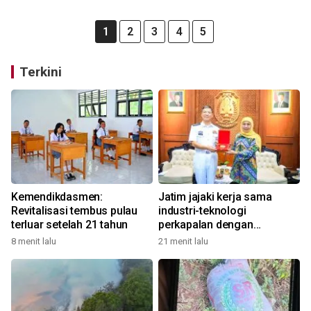
1
2
3
4
5
Terkini
Kemendikdasmen:
Jatim jajaki kerja sama
Revitalisasi tembus pulau
industri-teknologi
terluar setelah 21 tahun
perkapalan dengan
Tiongkok
8 menit lalu
21 menit lalu