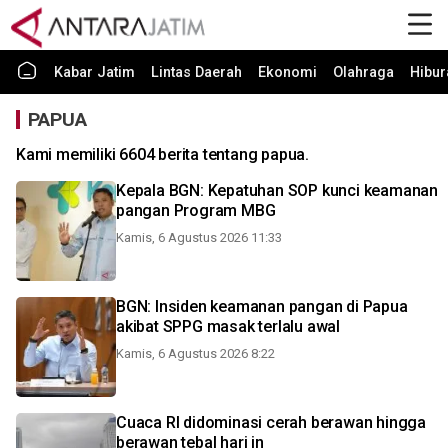
Kabar Jatim
Lintas Daerah
Ekonomi
Olahraga
Hibur
PAPUA
Kami memiliki 6604 berita tentang papua.
Kepala BGN: Kepatuhan SOP kunci keamanan
pangan Program MBG
Kamis, 6 Agustus 2026 11:33
BGN: Insiden keamanan pangan di Papua
akibat SPPG masak terlalu awal
Kamis, 6 Agustus 2026 8:22
Cuaca RI didominasi cerah berawan hingga
berawan tebal hari in