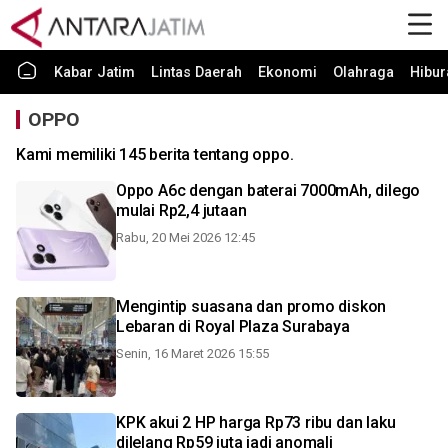
Kabar Jatim
Lintas Daerah
Ekonomi
Olahraga
Hibur
OPPO
Kami memiliki 145 berita tentang oppo.
Oppo A6c dengan baterai 7000mAh, dilego
mulai Rp2,4 jutaan
Rabu, 20 Mei 2026 12:45
Mengintip suasana dan promo diskon
Lebaran di Royal Plaza Surabaya
Senin, 16 Maret 2026 15:55
KPK akui 2 HP harga Rp73 ribu dan laku
dilelang Rp59 juta jadi anomali