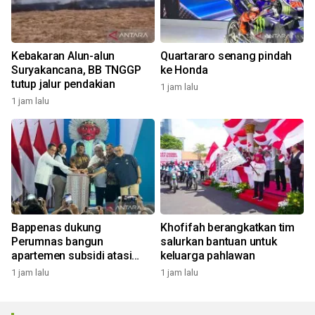
Kebakaran Alun-alun
Quartararo senang pindah
Suryakancana, BB TNGGP
ke Honda
tutup jalur pendakian
1 jam lalu
1 jam lalu
Bappenas dukung
Khofifah berangkatkan tim
Perumnas bangun
salurkan bantuan untuk
apartemen subsidi atasi
keluarga pahlawan
"backlog"
1 jam lalu
1 jam lalu