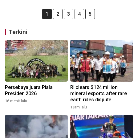
1
2
3
4
5
Terkini
Persebaya juara Piala
RI clears $124 million
Presiden 2026
mineral exports after rare
earth rules dispute
16 menit lalu
1 jam lalu