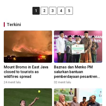
1
2
3
4
5
Terkini
Mount Bromo in East Java
Baznas dan Menko PM
closed to tourists as
salurkan bantuan
wildfires spread
pemberdayaan pesantren
Gresik
24 menit lalu
32 menit lalu