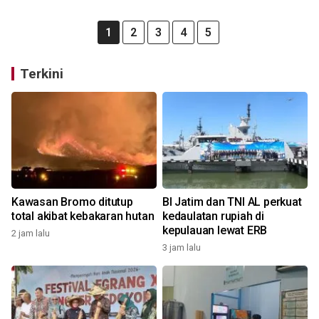
1
2
3
4
5
Terkini
Kawasan Bromo ditutup
BI Jatim dan TNI AL perkuat
total akibat kebakaran hutan
kedaulatan rupiah di
kepulauan lewat ERB
2 jam lalu
3 jam lalu