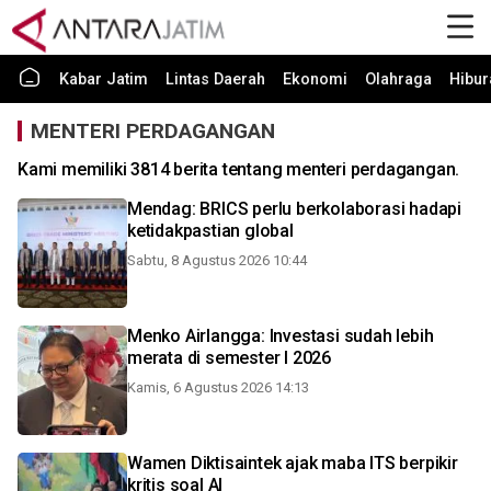
Kabar Jatim
Lintas Daerah
Ekonomi
Olahraga
Hibur
MENTERI PERDAGANGAN
Kami memiliki 3814 berita tentang menteri perdagangan.
Mendag: BRICS perlu berkolaborasi hadapi
ketidakpastian global
Sabtu, 8 Agustus 2026 10:44
Menko Airlangga: Investasi sudah lebih
merata di semester I 2026
Kamis, 6 Agustus 2026 14:13
Wamen Diktisaintek ajak maba ITS berpikir
kritis soal AI