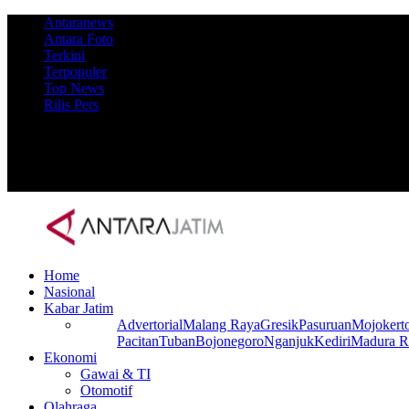
Antaranews
Antara Foto
Terkini
Terpopuler
Top News
Rilis Pers
Home
Nasional
Kabar Jatim
Advertorial
Malang Raya
Gresik
Pasuruan
Mojokert
Pacitan
Tuban
Bojonegoro
Nganjuk
Kediri
Madura R
Ekonomi
Gawai & TI
Otomotif
Olahraga