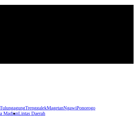
Tulungagung
Trenggalek
Magetan
Ngawi
Ponorogo
a Madiun
Lintas Daerah