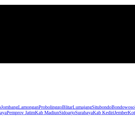
o
Jombang
Lamongan
Probolinggo
Blitar
Lumajang
Situbondo
Bondowoso
aya
Pemprov Jatim
Kab Madiun
Sidoarjo
Surabaya
Kab Kediri
Jember
Kot