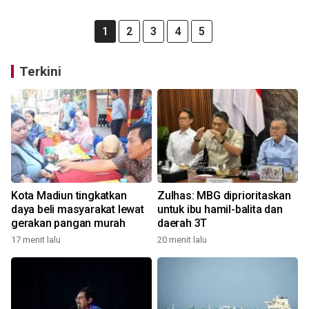
1
2
3
4
5
Terkini
Kota Madiun tingkatkan
Zulhas: MBG diprioritaskan
daya beli masyarakat lewat
untuk ibu hamil-balita dan
gerakan pangan murah
daerah 3T
17 menit lalu
20 menit lalu