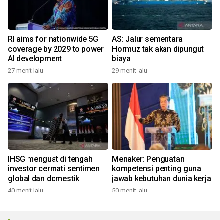
RI aims for nationwide 5G
AS: Jalur sementara
coverage by 2029 to power
Hormuz tak akan dipungut
AI development
biaya
27 menit lalu
29 menit lalu
IHSG menguat di tengah
Menaker: Penguatan
investor cermati sentimen
kompetensi penting guna
global dan domestik
jawab kebutuhan dunia kerja
40 menit lalu
50 menit lalu