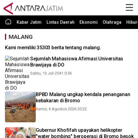
Kabar Jatim
Lintas Daerah
Ekonomi
Olahraga
Hibur
MALANG
Kami memiliki 35303 berita tentang malang.
Sejumlah Mahasiswa Afirmasi Universitas
Brawijaya di DO
Sabtu, 13 Juli 2041 0:56
BPBD Malang ungkap kendala penanganan
kebakaran di Bromo
Kamis, 6 Agustus 2026 20:22
Gubernur Khofifah upayakan helikopter
"water bombing" beroperasi di Bromo besok