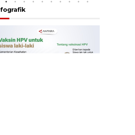
nfografik