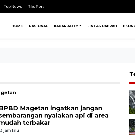
Top News
Rilis Pers
HOME
NASIONAL
KABAR JATIM
LINTAS DAERAH
EKON
T
agetan
BPBD Magetan ingatkan jangan
sembarangan nyalakan api di area
mudah terbakar
13 jam lalu