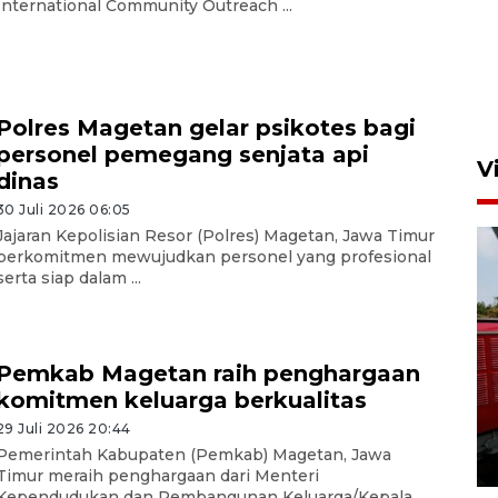
International Community Outreach ...
Polres Magetan gelar psikotes bagi
personel pemegang senjata api
V
dinas
30 Juli 2026 06:05
Jajaran Kepolisian Resor (Polres) Magetan, Jawa Timur
berkomitmen mewujudkan personel yang profesional
serta siap dalam ...
Pemkab Magetan raih penghargaan
Basarnas hentikan operasi
komitmen keluarga berkualitas
kedaruratan KM Mutiara
Sentosa II
29 Juli 2026 20:44
Pemerintah Kabupaten (Pemkab) Magetan, Jawa
4 Agustus 2026 22:38
Timur meraih penghargaan dari Menteri
Kependudukan dan Pembangunan Keluarga/Kepala ...