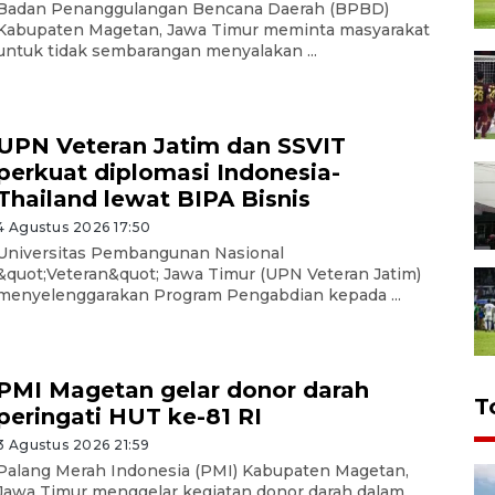
Badan Penanggulangan Bencana Daerah (BPBD)
Kabupaten Magetan, Jawa Timur meminta masyarakat
untuk tidak sembarangan menyalakan ...
UPN Veteran Jatim dan SSVIT
perkuat diplomasi Indonesia-
Thailand lewat BIPA Bisnis
4 Agustus 2026 17:50
Universitas Pembangunan Nasional
&quot;Veteran&quot; Jawa Timur (UPN Veteran Jatim)
menyelenggarakan Program Pengabdian kepada ...
PMI Magetan gelar donor darah
T
peringati HUT ke-81 RI
3 Agustus 2026 21:59
Palang Merah Indonesia (PMI) Kabupaten Magetan,
Jawa Timur menggelar kegiatan donor darah dalam