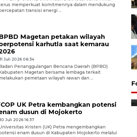
terus memperkuat komitmennya dalam mendukung
percepatan transisi energi ...
BPBD Magetan petakan wilayah
berpotensi karhutla saat kemarau
2026
31 Juli 2026 06:34
Badan Penanggulangan Bencana Daerah (BPBD)
Kabupaten Magetan bersama lembaga terkait
melakukan pemetaan wilayah rawan dan ...
F
Distribusi bantuan mesin
pertanian di Kediri
iCOP UK Petra kembangkan potensi
10 jam lalu
enam dusun di Mojokerto
30 Juli 2026 16:37
Universitas Kristen (UK) Petra mengembangkan
potensi enam dusun di Kabupaten Mojokerto melalui