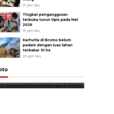
17 jam lalu
Tingkat pengangguran
terbuka turun tipis pada Mei
2026
19 jam lalu
Karhutla di Bromo belum
padam dengan luas lahan
terbakar 10 ha
20 jam lalu
Uji fungsi jembatan kereta api
oto
Tera timb
di Jember
di pasar t
10 jam lalu
10 jam lalu