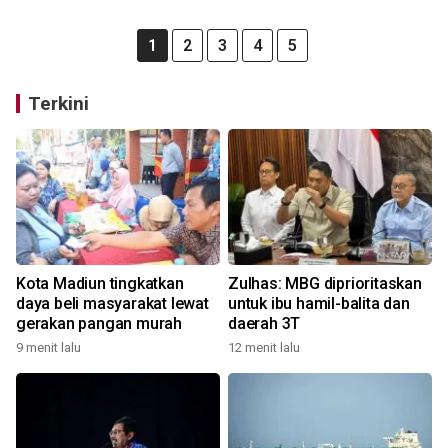
1
2
3
4
5
Terkini
Kota Madiun tingkatkan
Zulhas: MBG diprioritaskan
daya beli masyarakat lewat
untuk ibu hamil-balita dan
gerakan pangan murah
daerah 3T
9 menit lalu
12 menit lalu