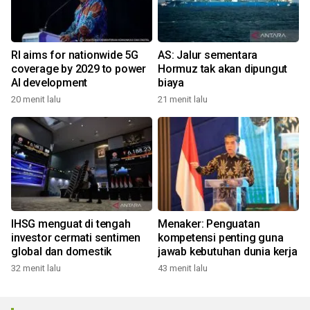
RI aims for nationwide 5G
AS: Jalur sementara
coverage by 2029 to power
Hormuz tak akan dipungut
AI development
biaya
20 menit lalu
21 menit lalu
IHSG menguat di tengah
Menaker: Penguatan
investor cermati sentimen
kompetensi penting guna
global dan domestik
jawab kebutuhan dunia kerja
32 menit lalu
43 menit lalu