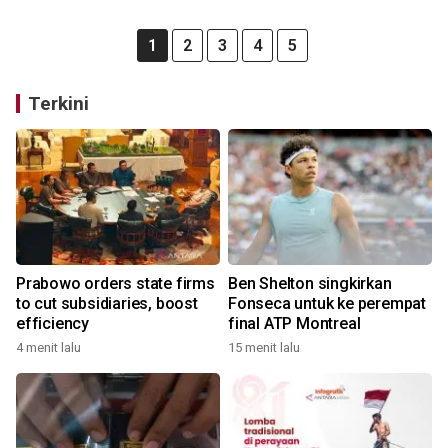
1
2
3
4
5
Terkini
Prabowo orders state firms
Ben Shelton singkirkan
to cut subsidiaries, boost
Fonseca untuk ke perempat
efficiency
final ATP Montreal
4 menit lalu
15 menit lalu