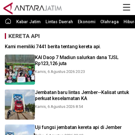
Kabar Jatim
Lintas Daerah
Ekonomi
Olahraga
Hibur
KERETA API
Kami memiliki 7441 berita tentang kereta api.
KAI Daop 7 Madiun salurkan dana TJSL
Rp123,126 juta
Kamis, 6 Agustus 2026 20:23
Jembatan baru lintas Jember--Kalisat untuk
perkuat keselamatan KA
Kamis, 6 Agustus 2026 8:54
Uji fungsi jembatan kereta api di Jember