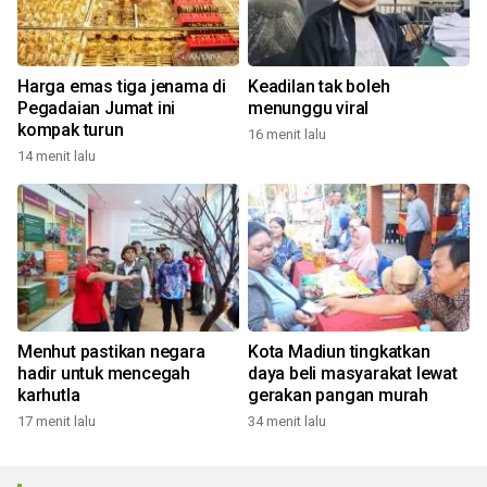
Harga emas tiga jenama di
Keadilan tak boleh
Pegadaian Jumat ini
menunggu viral
kompak turun
16 menit lalu
14 menit lalu
Menhut pastikan negara
Kota Madiun tingkatkan
hadir untuk mencegah
daya beli masyarakat lewat
karhutla
gerakan pangan murah
17 menit lalu
34 menit lalu