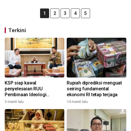
1
2
3
4
5
Terkini
KSP siap kawal
Rupiah diprediksi menguat
penyelesaian RUU
seiring fundamental
Pembinaan Ideologi
ekonomi RI tetap terjaga
Pancasila
3 menit lalu
14 menit lalu