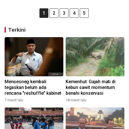
1
2
3
4
5
Terkini
Mensesneg kembali
Kemenhut: Gajah mati di
tegaskan belum ada
kebun sawit momentum
rencana "reshuffle" kabinet
benahi konservasi
7 menit lalu
18 menit lalu