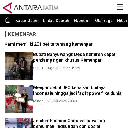
Kabar Jatim
Lintas Daerah
Ekonomi
Olahraga
Hibur
KEMENPAR
Kami memiliki 201 berita tentang kemenpar.
Bupati Banyuwangi: Desa Kemiren dapat
pendampingan khusus Kemenpar
Sabtu, 1 Agustus 2026 19:29
Menpar sebut JFC kenalkan budaya
Indonesia hingga jadi "soft power" ke dunia
Minggu, 26 Juli 2026 20:48
Jember Fashion Carnaval bawa isu
pemulihan lingkungan dan sosial