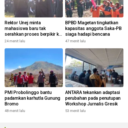
Rektor Unej minta
BPBD Magetan tingkatkan
mahasiswa baru tak
kapasitas anggota Saka-PB
serahkan proses berpikir ke
siaga hadapi bencana
AI
24 menit lalu
47 menit lalu
PMI Probolinggo bantu
ANTARA tekankan adaptasi
padamkan karhutla Gunung
perubahan pada penutupan
Bromo
Workshop Jurnalis Gresik
48 menit lalu
53 menit lalu