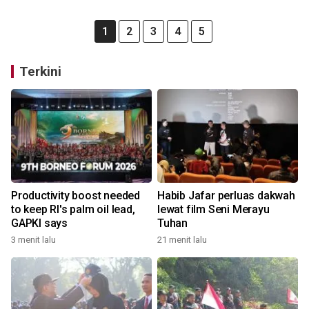
1
2
3
4
5
Terkini
Productivity boost needed
Habib Jafar perluas dakwah
to keep RI's palm oil lead,
lewat film Seni Merayu
GAPKI says
Tuhan
3 menit lalu
21 menit lalu