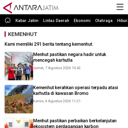
Kabar Jatim
Lintas Daerah
Ekonomi
Olahraga
Hibur
KEMENHUT
Kami memiliki 291 berita tentang kemenhut.
Menhut pastikan negara hadir untuk
mencegah karhutla
Jumat, 7 Agustus 2026 10:42
Kemenhut kerahkan operasi terpadu atasi
karhutla di kawasan Bromo
Kamis, 6 Agustus 2026 11:21
Menhut pastikan perbaikan berkelanjutan
ekosistem perdagangan karbon