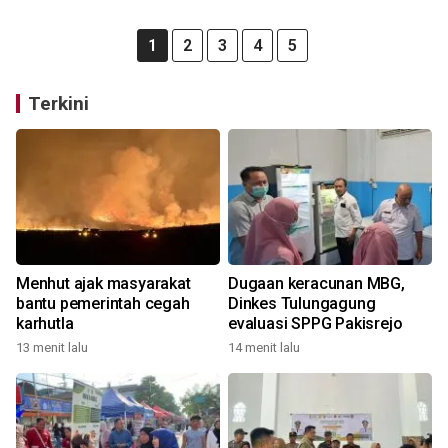
1
2
3
4
5
Terkini
Menhut ajak masyarakat
Dugaan keracunan MBG,
bantu pemerintah cegah
Dinkes Tulungagung
karhutla
evaluasi SPPG Pakisrejo
13 menit lalu
14 menit lalu