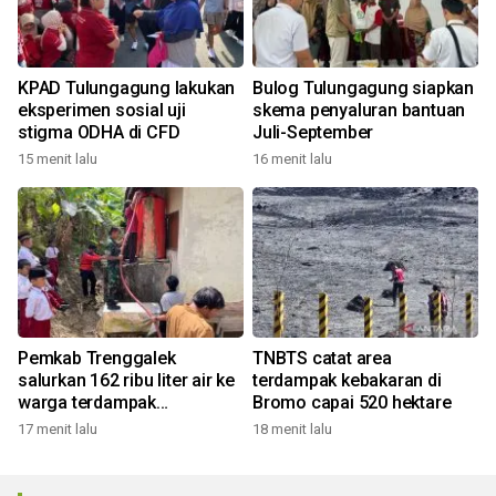
KPAD Tulungagung lakukan
Bulog Tulungagung siapkan
eksperimen sosial uji
skema penyaluran bantuan
stigma ODHA di CFD
Juli-September
15 menit lalu
16 menit lalu
Pemkab Trenggalek
TNBTS catat area
salurkan 162 ribu liter air ke
terdampak kebakaran di
warga terdampak
Bromo capai 520 hektare
kekeringan
17 menit lalu
18 menit lalu