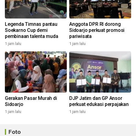
Legenda Timnas pantau
Anggota DPR RI dorong
Soekarno Cup demi
Sidoarjo perkuat promosi
pembinaan talenta muda
pariwisata
1 jam lalu
1 jam lalu
Gerakan Pasar Murah di
DJP Jatim dan GP Ansor
Sidoarjo
perkuat edukasi perpajakan
1 jam lalu
1 jam lalu
Foto