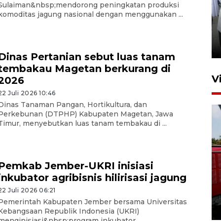
Sulaiman&nbsp;mendorong peningkatan produksi
komoditas jagung nasional dengan menggunakan ...
Pameran multiproduk
Surabaya Great Expo
18 jam lalu
Dinas Pertanian sebut luas tanam
tembakau Magetan berkurang di
V
2026
22 Juli 2026 10:46
Dinas Tanaman Pangan, Hortikultura, dan
Perkebunan (DTPHP) Kabupaten Magetan, Jawa
Timur, menyebutkan luas tanam tembakau di ...
Pemkab Jember-UKRI inisiasi
Basarnas hentikan operasi
inkubator agribisnis hilirisasi jagung
kedaruratan KM Mutiara
22 Juli 2026 06:21
Sentosa II
Pemerintah Kabupaten Jember bersama Universitas
4 Agustus 2026 22:38
Kebangsaan Republik Indonesia (UKRI)
menginisiasi&nbsp;program inkubator ...