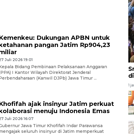
Kemenkeu: Dukungan APBN untuk
ketahanan pangan Jatim Rp904,23
miliar
27 Juli 2026 19:01
Kepala Bidang Pembinaan Pelaksanaan Anggaran
S
(PPA) I Kantor Wilayah Direktorat Jenderal
d
Perbendaharaan (Kanwil DJPb) Jawa Timur ...
1 j
Khofifah ajak insinyur Jatim perkuat
kolaborasi menuju Indonesia Emas
27 Juli 2026 16:07
Gubernur Jawa Timur Khofifah Indar Parawansa
mengajak seluruh insinyur di Jatim memperkuat