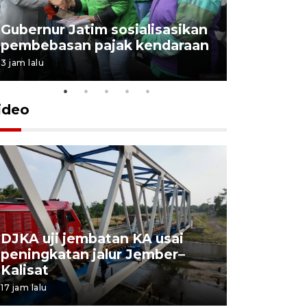
Gubernur Jatim sosialisasikan
pembebasan pajak kendaraan
3 jam lalu
ideo
DJKA uji jembatan KA usai
11 korba
peningkatan jalur Jember–
Mutiara S
Kalisat
perawata
17 jam lalu
18 jam lalu