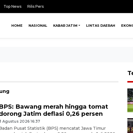
Top News
Rilis Pers
HOME
NASIONAL
KABAR JATIM
LINTAS DAERAH
EKON
T
gung
BPS: Bawang merah hingga tomat
dorong Jatim deflasi 0,26 persen
3 Agustus 2026 16:37
Badan Pusat Statistik (BPS) mencatat Jawa Timur