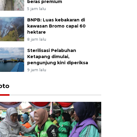
beras premium
5 jam lalu
BNPB: Luas kebakaran di
kawasan Bromo capai 60
hektare
8 jam lalu
Sterilisasi Pelabuhan
Ketapang dimulai,
pengunjung kini diperiksa
9 jam lalu
Uji fungs
oto
di Jembe
18 jam lalu