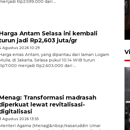
menjadi Rp2.599.000 dari ...
Persebaya juara Piala
Presiden 2026
Harga Antam Selasa ini kembali
5 jam lalu
turun jadi Rp2,603 juta/gr
4 Agustus 2026 10:29
V
Harga emas Antam, yang dipantau dari laman Logam
Mulia, di Jakarta, Selasa pukul 10.14 WIB turun
Rp7.000 menjadi Rp2.603.000 dari ...
Menag: Transformasi madrasah
diperkuat lewat revitalisasi-
Menteri PPPA tekankan
digitalisasi
pentingnya pesantren ramah
santri
3 Agustus 2026 13:55
Menteri Agama (Menag)&nbsp;Nasaruddin Umar
5 Agustus 2026 21:16