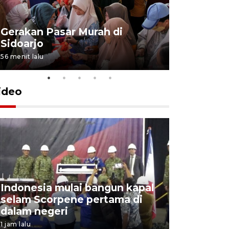
Gerakan Pasar Murah di
Penguata
Sidoarjo
Niyama T
56 menit lalu
5 jam lalu
ideo
Indonesia mulai bangun kapal
Action I
selam Scorpene pertama di
edukasi k
dalam negeri
para sisw
1 jam lalu
4 jam lalu