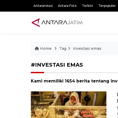
Antaranews
Antara Foto
Terkini
Terpopuler
Home
Tag
investasi emas
#INVESTASI EMAS
Kami memiliki 1654 berita tentang in