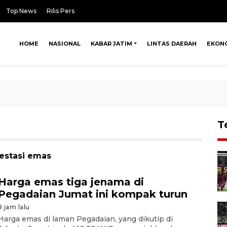
Top News
Rilis Pers
HOME
NASIONAL
KABAR JATIM
LINTAS DAERAH
EKON
T
vestasi emas
Harga emas tiga jenama di
Pegadaian Jumat ini kompak turun
8 jam lalu
Harga emas di laman Pegadaian, yang dikutip di