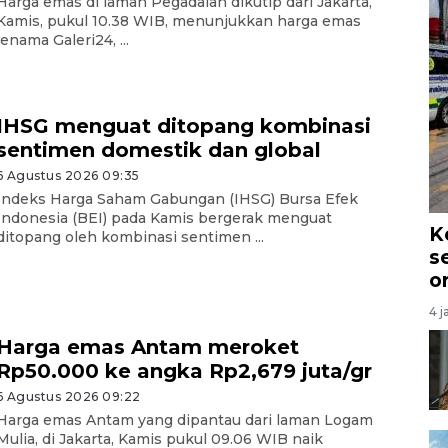
Harga emas di laman Pegadaian dikutip dari Jakarta,
Kamis, pukul 10.38 WIB, menunjukkan harga emas
jenama Galeri24, ...
IHSG menguat ditopang kombinasi
sentimen domestik dan global
6 Agustus 2026 09:35
Indeks Harga Saham Gabungan (IHSG) Bursa Efek
Indonesia (BEI) pada Kamis bergerak menguat
K
ditopang oleh kombinasi sentimen ...
s
o
4 j
Harga emas Antam meroket
Rp50.000 ke angka Rp2,679 juta/gr
6 Agustus 2026 09:22
Harga emas Antam yang dipantau dari laman Logam
Mulia, di Jakarta, Kamis pukul 09.06 WIB naik