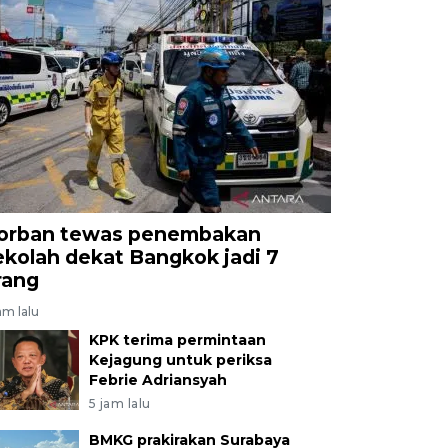
orban tewas penembakan
ekolah dekat Bangkok jadi 7
rang
am lalu
KPK terima permintaan
Kejagung untuk periksa
Febrie Adriansyah
5 jam lalu
BMKG prakirakan Surabaya