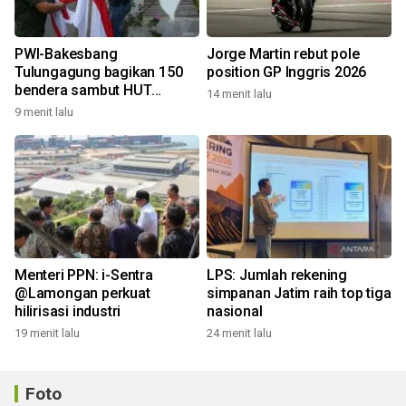
PWI-Bakesbang
Jorge Martin rebut pole
Tulungagung bagikan 150
position GP Inggris 2026
bendera sambut HUT
14 menit lalu
Kemerdekaan
9 menit lalu
Menteri PPN: i-Sentra
LPS: Jumlah rekening
@Lamongan perkuat
simpanan Jatim raih top tiga
hilirisasi industri
nasional
19 menit lalu
24 menit lalu
Foto