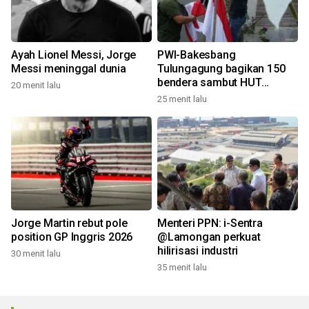
Ayah Lionel Messi, Jorge
PWI-Bakesbang
Messi meninggal dunia
Tulungagung bagikan 150
bendera sambut HUT
20 menit lalu
Kemerdekaan
25 menit lalu
Jorge Martin rebut pole
Menteri PPN: i-Sentra
position GP Inggris 2026
@Lamongan perkuat
hilirisasi industri
30 menit lalu
35 menit lalu