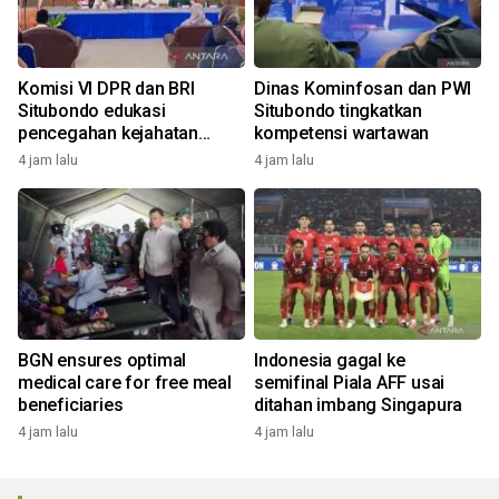
Komisi VI DPR dan BRI
Dinas Kominfosan dan PWI
Situbondo edukasi
Situbondo tingkatkan
pencegahan kejahatan
kompetensi wartawan
digital
4 jam lalu
4 jam lalu
BGN ensures optimal
Indonesia gagal ke
medical care for free meal
semifinal Piala AFF usai
beneficiaries
ditahan imbang Singapura
4 jam lalu
4 jam lalu