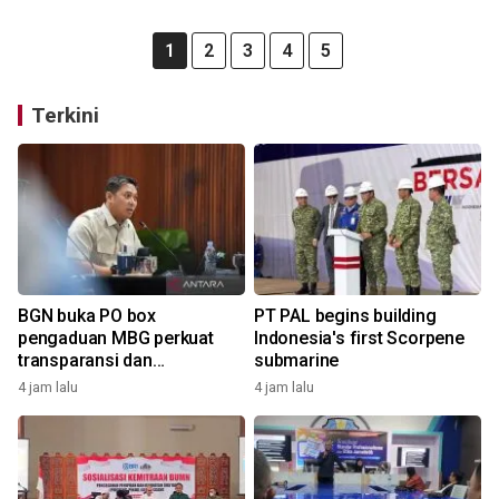
1
2
3
4
5
Terkini
BGN buka PO box
PT PAL begins building
pengaduan MBG perkuat
Indonesia's first Scorpene
transparansi dan
submarine
pengawasan
4 jam lalu
4 jam lalu