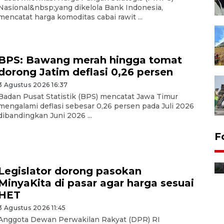
Nasional&nbsp;yang dikelola Bank Indonesia,
mencatat harga komoditas cabai rawit ...
BPS: Bawang merah hingga tomat
dorong Jatim deflasi 0,26 persen
3 Agustus 2026 16:37
Badan Pusat Statistik (BPS) mencatat Jawa Timur
mengalami deflasi sebesar 0,26 persen pada Juli 2026
dibandingkan Juni 2026 ...
F
Distribusi bantuan mesin
pertanian di Kediri
Legislator dorong pasokan
7 jam lalu
MinyaKita di pasar agar harga sesuai
HET
3 Agustus 2026 11:45
Anggota Dewan Perwakilan Rakyat (DPR) RI