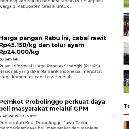
membagikan ribuan bendera Merah Putih kepada
warga di Kabupaten Gresik untuk ...
Harga pangan Rabu ini, cabai rawit
Rp45.150/kg dan telur ayam
Rp24.000/kg
20 jam lalu
Pusat Informasi Harga Pangan Strategis (PIHPS)
Nasional, yang dikelola Bank Indonesia, mencatat
harga komoditas cabai rawit merah ...
Pemkot Probolinggo perkuat daya
T
beli masyarakat melalui GPM
4 Agustus 2026 16:59
Pemerintah Kota Probolinggo, Jawa Timur
memperkuat daya beli masyarakat dan menjaga