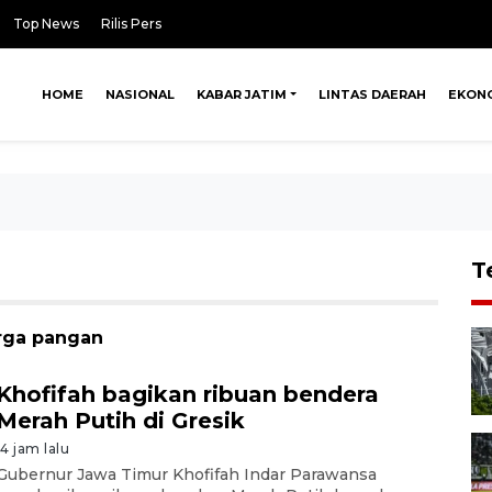
Top News
Rilis Pers
HOME
NASIONAL
KABAR JATIM
LINTAS DAERAH
EKON
T
arga pangan
Khofifah bagikan ribuan bendera
Merah Putih di Gresik
14 jam lalu
Gubernur Jawa Timur Khofifah Indar Parawansa