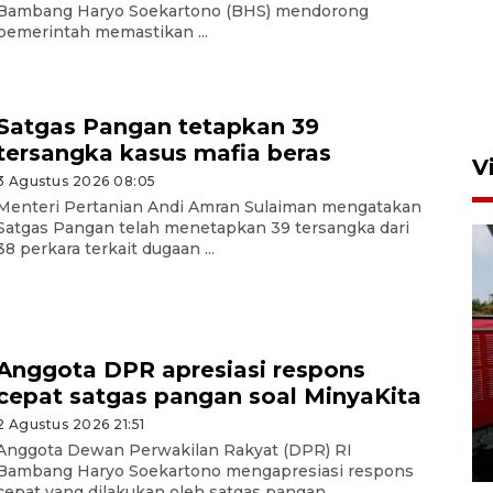
Bambang Haryo Soekartono (BHS) mendorong
pemerintah memastikan ...
Satgas Pangan tetapkan 39
tersangka kasus mafia beras
V
3 Agustus 2026 08:05
Menteri Pertanian Andi Amran Sulaiman mengatakan
Satgas Pangan telah menetapkan 39 tersangka dari
38 perkara terkait dugaan ...
Anggota DPR apresiasi respons
Basarnas hentikan operasi
cepat satgas pangan soal MinyaKita
kedaruratan KM Mutiara
Sentosa II
2 Agustus 2026 21:51
Anggota Dewan Perwakilan Rakyat (DPR) RI
4 Agustus 2026 22:38
Bambang Haryo Soekartono mengapresiasi respons
cepat yang dilakukan oleh satgas pangan ...