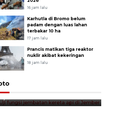
2026
16 jam lalu
Karhutla di Bromo belum
padam dengan luas lahan
terbakar 10 ha
17 jam lalu
Prancis matikan tiga reaktor
nuklir akibat kekeringan
18 jam lalu
Uji fungsi jembatan kereta api
oto
Tera timb
di Jember
di pasar t
7 jam lalu
7 jam lalu