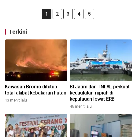
1
2
3
4
5
Terkini
Kawasan Bromo ditutup
BI Jatim dan TNI AL perkuat
total akibat kebakaran hutan
kedaulatan rupiah di
kepulauan lewat ERB
13 menit lalu
46 menit lalu