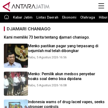
Kabar Jatim
Lintas Daerah
Ekonomi
Olahraga
Hibur
DJAMARI CHANIAGO
Kami memiliki 73 berita tentang djamari chaniago.
Menko pastikan pagar yang terpasang di
sejumlah mal telah dibongkar
Rabu, 5 Agustus 2026 16:56
Menko: Pemilik akun medsos penyebar
hoaks soal demo bisa dipidana
Rabu, 5 Agustus 2026 16:08
Indonesia warns of drug-laced vapes, seeks
stronger controls