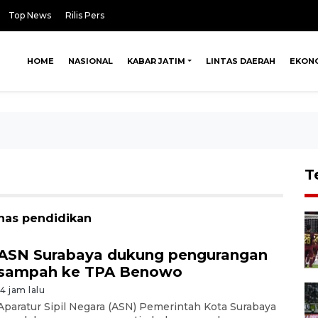
Top News
Rilis Pers
HOME
NASIONAL
KABAR JATIM
LINTAS DAERAH
EKON
T
inas pendidikan
ASN Surabaya dukung pengurangan
sampah ke TPA Benowo
14 jam lalu
Aparatur Sipil Negara (ASN) Pemerintah Kota Surabaya