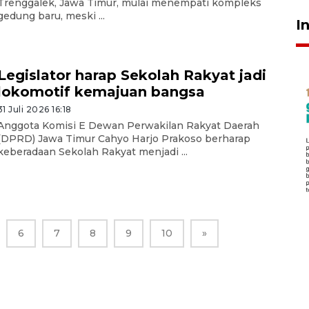
Trenggalek, Jawa Timur, mulai menempati kompleks
gedung baru, meski ...
I
Legislator harap Sekolah Rakyat jadi
lokomotif kemajuan bangsa
31 Juli 2026 16:18
Anggota Komisi E Dewan Perwakilan Rakyat Daerah
(DPRD) Jawa Timur Cahyo Harjo Prakoso berharap
keberadaan Sekolah Rakyat menjadi ...
6
7
8
9
10
»