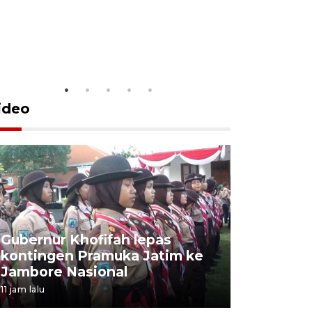
ideo
Gubernur Khofifah lepas
Mantan 
kontingen Pramuka Jatim ke
Ponorogo
Jambore Nasional
korupsi 
11 jam lalu
11 jam lalu