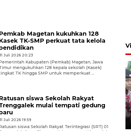
Pemkab Magetan kukuhkan 128
Kasek TK-SMP perkuat tata kelola
V
pendidikan
31 Juli 2026 20:23
Pemerintah Kabupaten (Pemkab) Magetan, Jawa
Timur mengukuhkan 128 kepala sekolah (Kasek)
tingkat TK hingga SMP untuk memperkuat ...
Ratusan siswa Sekolah Rakyat
BNPB optimalkan penguatan
Trenggalek mulai tempati gedung
Desa Tangguh Bencana di
baru
Jawa Timur
31 Juli 2026 19:59
5 Agustus 2026 19:09
Ratusan siswa Sekolah Rakyat Terintegrasi (SRT) 01