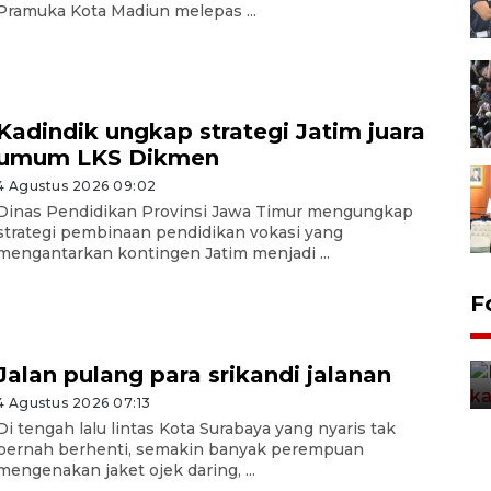
Pramuka Kota Madiun melepas ...
Kadindik ungkap strategi Jatim juara
umum LKS Dikmen
4 Agustus 2026 09:02
Dinas Pendidikan Provinsi Jawa Timur mengungkap
strategi pembinaan pendidikan vokasi yang
mengantarkan kontingen Jatim menjadi ...
Uji fungsi jembatan kereta api
F
di Jember
5 Agustus 2026 22:18
Jalan pulang para srikandi jalanan
4 Agustus 2026 07:13
Di tengah lalu lintas Kota Surabaya yang nyaris tak
pernah berhenti, semakin banyak perempuan
mengenakan jaket ojek daring, ...