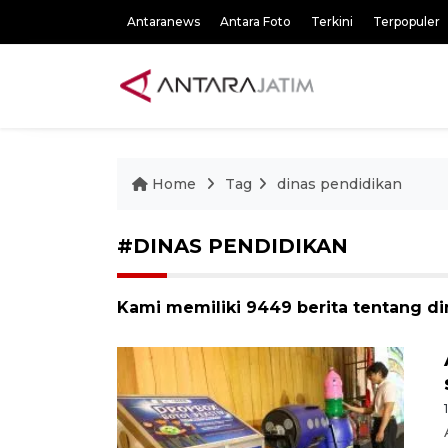
Antaranews
Antara Foto
Terkini
Terpopuler
Home
Tag
dinas pendidikan
#DINAS PENDIDIKAN
Kami memiliki 9449 berita tentang d