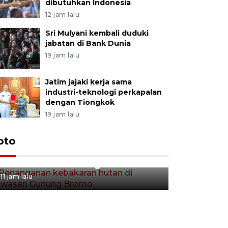
dibutuhkan Indonesia
12 jam lalu
Sri Mulyani kembali duduki
jabatan di Bank Dunia
19 jam lalu
Jatim jajaki kerja sama
industri-teknologi perkapalan
dengan Tiongkok
19 jam lalu
Gerakan 
oto
Penanganan kebakaran hutan
Tulungag
di kawasan Gunung Bromo
11 jam lalu
11 jam lalu