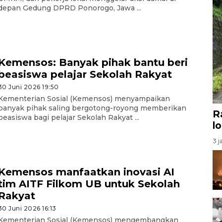
depan Gedung DPRD Ponorogo, Jawa ...
Kemensos: Banyak pihak bantu beri
beasiswa pelajar Sekolah Rakyat
30 Juni 2026 19:50
Kementerian Sosial (Kemensos) menyampaikan
banyak pihak saling bergotong-royong memberikan
R
beasiswa bagi pelajar Sekolah Rakyat ...
l
3 j
Kemensos manfaatkan inovasi AI
tim AITF Filkom UB untuk Sekolah
Rakyat
30 Juni 2026 16:13
Kementerian Sosial (Kemensos) mengembangkan