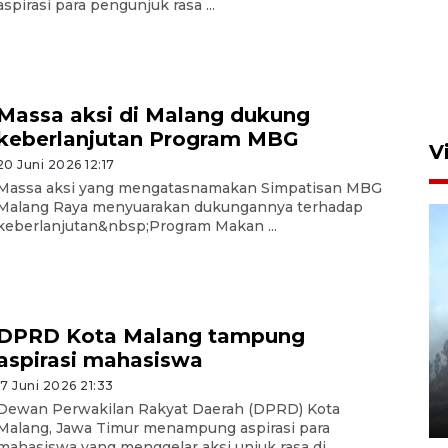
aspirasi para pengunjuk rasa ...
Massa aksi di Malang dukung
keberlanjutan Program MBG
V
20 Juni 2026 12:17
Massa aksi yang mengatasnamakan Simpatisan MBG
Malang Raya menyuarakan dukungannya terhadap
keberlanjutan&nbsp;Program Makan ...
DPRD Kota Malang tampung
BPBD Jatim kerahkan "Drone
aspirasi mahasiswa
Water Spray" bantu padamkan
kebakaran Bromo
17 Juni 2026 21:33
Dewan Perwakilan Rakyat Daerah (DPRD) Kota
6 Agustus 2026 18:23
Malang, Jawa Timur menampung aspirasi para
mahasiswa yang menggelar aksi unjuk rasa di ...