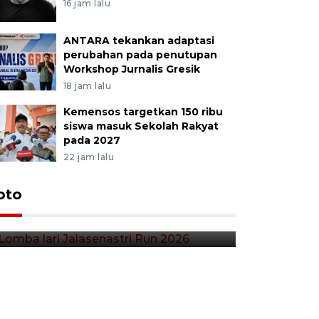
16 jam lalu
ANTARA tekankan adaptasi
perubahan pada penutupan
Workshop Jurnalis Gresik
18 jam lalu
Kemensos targetkan 150 ribu
siswa masuk Sekolah Rakyat
pada 2027
22 jam lalu
Lomba lari Jalasenastri Run
oto
Pekan Qr
2026
Indonesia
37 menit lalu
3 jam lalu