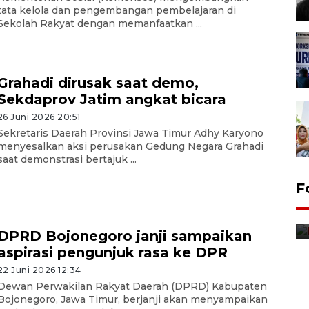
tata kelola dan pengembangan pembelajaran di
Sekolah Rakyat dengan memanfaatkan ...
Grahadi dirusak saat demo,
Sekdaprov Jatim angkat bicara
26 Juni 2026 20:51
Sekretaris Daerah Provinsi Jawa Timur Adhy Karyono
menyesalkan aksi perusakan Gedung Negara Grahadi
saat demonstrasi bertajuk ...
Jurnalis bagikan bendera
F
gratis sambut HUT
Kemerdekaan
DPRD Bojonegoro janji sampaikan
8 Agustus 2026 12:56
aspirasi pengunjuk rasa ke DPR
22 Juni 2026 12:34
Dewan Perwakilan Rakyat Daerah (DPRD) Kabupaten
Bojonegoro, Jawa Timur, berjanji akan menyampaikan