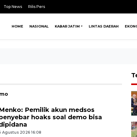
Top News
Rilis Pers
HOME
NASIONAL
KABAR JATIM
LINTAS DAERAH
EKON
T
emo
Menko: Pemilik akun medsos
penyebar hoaks soal demo bisa
dipidana
5 Agustus 2026 16:08