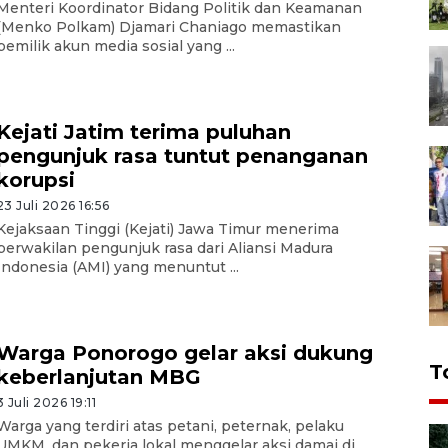
Menteri Koordinator Bidang Politik dan Keamanan
(Menko Polkam) Djamari Chaniago memastikan
pemilik akun media sosial yang ...
Kejati Jatim terima puluhan
pengunjuk rasa tuntut penanganan
korupsi
23 Juli 2026 16:56
Kejaksaan Tinggi (Kejati) Jawa Timur menerima
perwakilan pengunjuk rasa dari Aliansi Madura
Indonesia (AMI) yang menuntut ...
Warga Ponorogo gelar aksi dukung
T
keberlanjutan MBG
3 Juli 2026 19:11
Warga yang terdiri atas petani, peternak, pelaku
UMKM, dan pekerja lokal menggelar aksi damai di