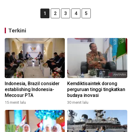
1
2
3
4
5
Terkini
Indonesia, Brazil consider
Kemdiktisaintek dorong
establishing Indonesia-
perguruan tinggi tingkatkan
Mecosur PTA
budaya inovasi
15 menit lalu
30 menit lalu